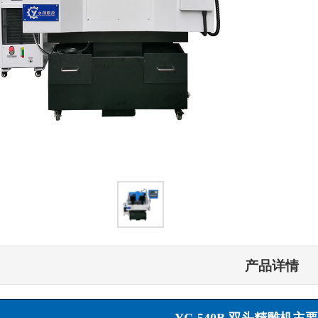
产品详情
YC-540B 双头精雕机主