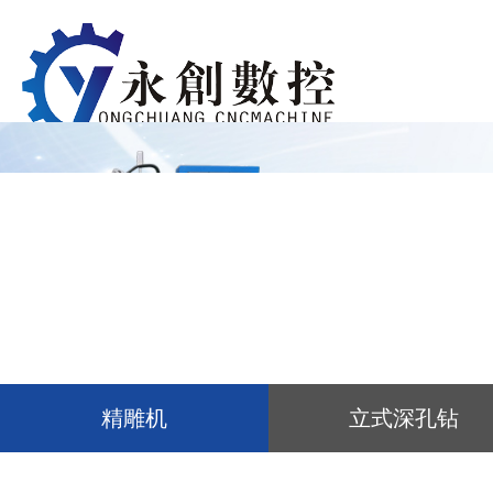
精雕机
立式深孔钻