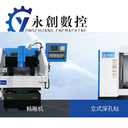
精雕机
立式深孔钻